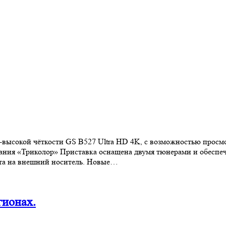
сокой чёткости GS B527 Ultra HD 4K, с возможностью просмотр
ания «Триколор» Приставка оснащена двумя тюнерами и обеспеч
ента на внешний носитель. Новые…
гионах.